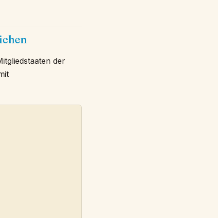
lichen
tgliedstaaten der
mit